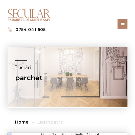
0754 041 605
Lucrări
parchet
Home
»
Lucrări parchet