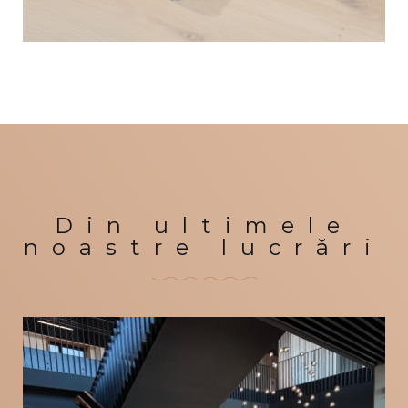
Din ultimele
noastre lucrări