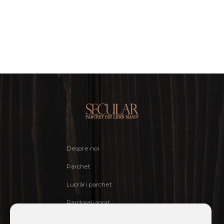
Despre noi
Parchet
Lucrări parchet
Pardoseli sport
Cere ofertă