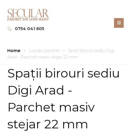
0754 041 605
Home
»
Lucrări parchet
»
Spații birouri sediu Digi
Arad - Parchet masiv stejar 22 mm
Spații birouri sediu
Digi Arad -
Parchet masiv
stejar 22 mm