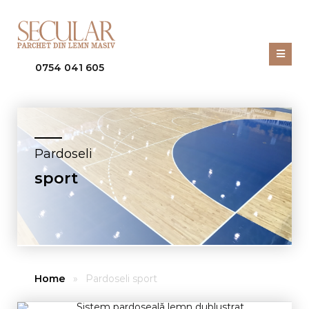
0754 041 605
Pardoseli
sport
Home
»
Pardoseli sport