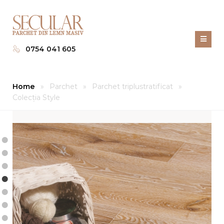
0754 041 605
Home
»
Parchet
»
Parchet triplustratificat
»
Colecţia Style