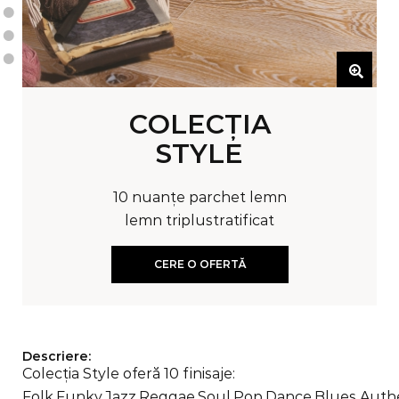
COLECŢIA
STYLE
10 nuanțe parchet lemn
lemn triplustratificat
CERE O OFERTĂ
Descriere:
Colecţia Style oferă 10 finisaje:
Folk,Funky,Jazz,Reggae,Soul,Pop,Dance,Blues,Auth